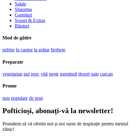
Salate
Shaorma
Garnituri
Sosuri & Extras
Băuturi
Mod de gătire
prăjire
la cuptor
la grătar
fierbere
Preparate
vegetarian
pui
porc
vită
pește
garnitură
desert
oaie
curcan
Promo
nou
populare
de post
Pofticioși, abonați-vă la newsletter!
Promitem să vă oferim noi și noi surse de inspirație pentru meniul
zilnic!