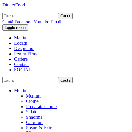
DinnerFood
Caută
Caută
Facebook
Youtube
Email
toggle menu
Meniu
Locații
Despre noi
Pentru Firme
Cariere
Contact
SOCIAL
Caută
Meniu
Meniuri
Ciorbe
Preparate simple
Salate
Shaorma
Garnituri
Sosuri & Extras