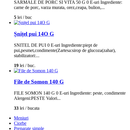
SARMALE DE PORC SI VITA 50 G 0 E-uri Ingrediente:
carne de porc, varza murata, orez,ceapa, bulion,...
5
lei / buc
Șnițel pui 14O G
SNITEL DE PUI 0 E-uri Ingrediente:piept de
pui,pesmet,condimente(Zartesa:sirop de glucoza(zahar),
stabilizatori:...
19
lei / buc.
File de Somon 140 G
FILE SOMON 140 G 0 E-uri Ingrediente: peste, condimente
Alergeni:PESTE Valori...
33
lei / bucata
Meniuri
Ciorbe
Preparate simple