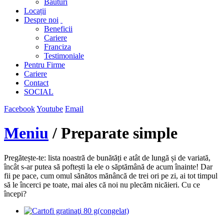
Băuturi
Locații
Despre noi
Beneficii
Cariere
Franciza
Testimoniale
Pentru Firme
Cariere
Contact
SOCIAL
Facebook
Youtube
Email
Meniu
/ Preparate simple
Pregătește-te: lista noastră de bunătăți e atât de lungă și de variată,
încât s-ar putea să poftești la ele o săptămână de acum înainte! Dar
fii pe pace, cum omul sănătos mănâncă de trei ori pe zi, ai tot timpul
să le încerci pe toate, mai ales că noi nu plecăm nicăieri. Cu ce
începi?