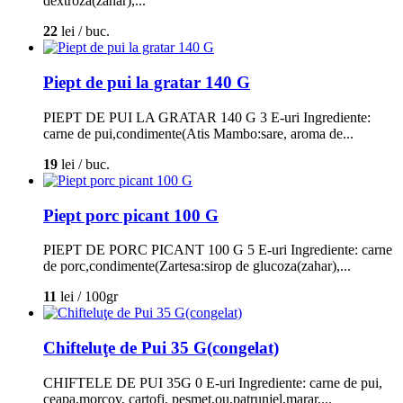
dextroza(zahar),...
22
lei / buc.
Piept de pui la gratar 140 G
PIEPT DE PUI LA GRATAR 140 G 3 E-uri Ingrediente:
carne de pui,condimente(Atis Mambo:sare, aroma de...
19
lei / buc.
Piept porc picant 100 G
PIEPT DE PORC PICANT 100 G 5 E-uri Ingrediente: carne
de porc,condimente(Zartesa:sirop de glucoza(zahar),...
11
lei / 100gr
Chifteluţe de Pui 35 G(congelat)
CHIFTELE DE PUI 35G 0 E-uri Ingrediente: carne de pui,
ceapa,morcov, cartofi, pesmet,ou,patrunjel,marar,...