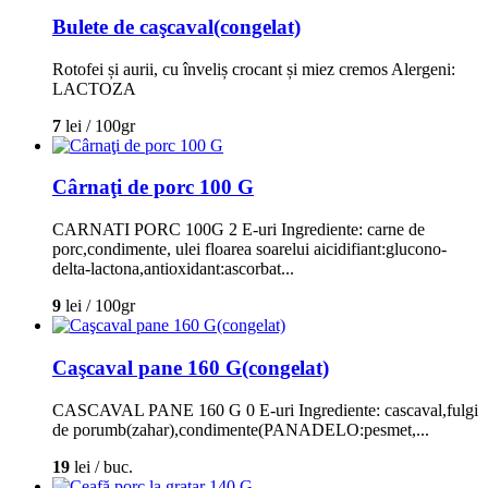
Bulete de caşcaval(congelat)
Rotofei și aurii, cu înveliș crocant și miez cremos Alergeni:
LACTOZA
7
lei / 100gr
Cârnaţi de porc 100 G
CARNATI PORC 100G 2 E-uri Ingrediente: carne de
porc,condimente, ulei floarea soarelui aicidifiant:glucono-
delta-lactona,antioxidant:ascorbat...
9
lei / 100gr
Caşcaval pane 160 G(congelat)
CASCAVAL PANE 160 G 0 E-uri Ingrediente: cascaval,fulgi
de porumb(zahar),condimente(PANADELO:pesmet,...
19
lei / buc.