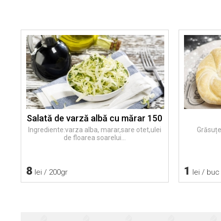
Salată de varză albă cu mărar 150
Ingrediente:varza alba, marar,sare otet,ulei
Grăsuțe
de floarea soarelui...
8
1
lei / 200gr
lei / buc