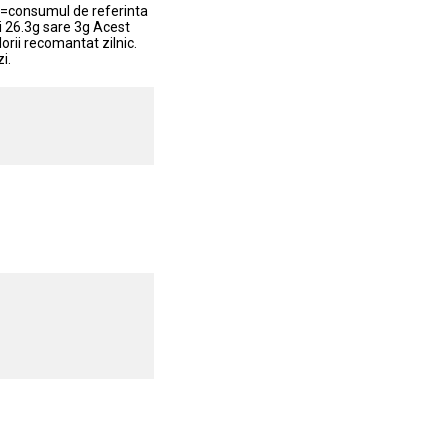
CR=consumul de referinta
mi 26.3g sare 3g Acest
rii recomantat zilnic.
i.