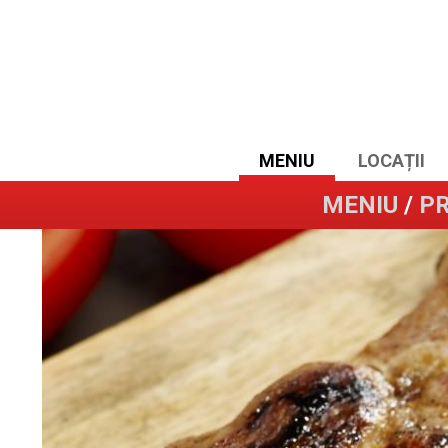
MENIU
LOCAȚII
MENIU
/
PR