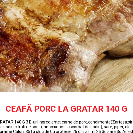
CEAFĂ PORC LA GRATAR 140 G
TAR 140 G 3 E-uri Ingrediente: carne de porc,condimente(Zartesa:sir
de sodiu,citrati de sodiu, antioxidanti: ascorbat de sodiu), sare, piper, ulei
 grame Calorii 351g glucide 0g proteine 26 g grasimi 26.3g sare 3g Aces