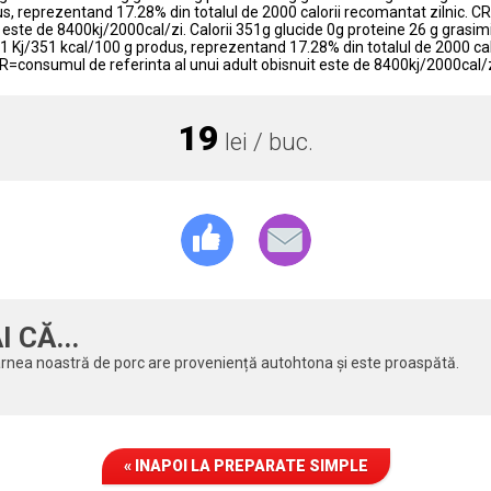
s, reprezentand 17.28% din totalul de 2000 calorii recomantat zilnic. 
t este de 8400kj/2000cal/zi. Calorii 351g glucide 0g proteine 26 g grasi
1 Kj/351 kcal/100 g produs, reprezentand 17.28% din totalul de 2000 calo
R=consumul de referinta al unui adult obisnuit este de 8400kj/2000cal/z
19
lei / buc.
I CĂ...
rnea noastră de porc are proveniență autohtona și este proaspătă.
« INAPOI LA PREPARATE SIMPLE