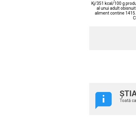
Kj/351 kcal/100 g produ
al unui adult obisnui
aliment contine 1415.
C
ȘTIA
Toată ca