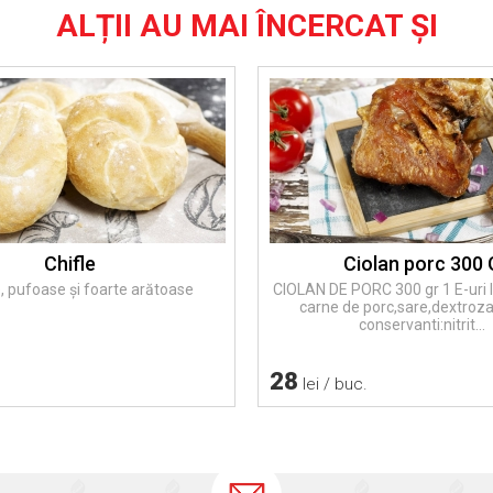
ALȚII AU MAI ÎNCERCAT ȘI
Chifle
Ciolan porc 300 
, pufoase și foarte arătoase
CIOLAN DE PORC 300 gr 1 E-uri 
carne de porc,sare,dextroz
conservanti:nitrit...
28
lei / buc.