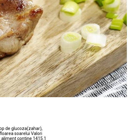
op de glucoza(zahar),
 floarea soarelui Valori
t aliment contine 1415.1