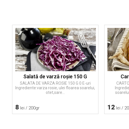
Salată de varză roşie 150 G
Car
SALATA DE VARZA ROSIE 150 G 0 E-uri
CARTOF
Ingrediente:varza rosie, ulei floarea soarelui,
Ingredie
otet,sare...
soarelui
8
12
lei / 200gr
lei / 2