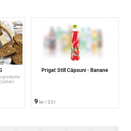
G
Prigat Still Căpsuni - Banane
Ingrediente:
-
a(zahar)
9
lei / 0,5 l