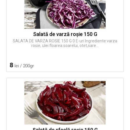
Salată de varză roşie 150 G
SALATA DE VARZA ROSIE 150 G 0 E-uri Ingrediente:varza
rosie, ulei floarea soarelui, otet,sare...
8
lei / 200gr
Salată de sfeclă roşie 150 G