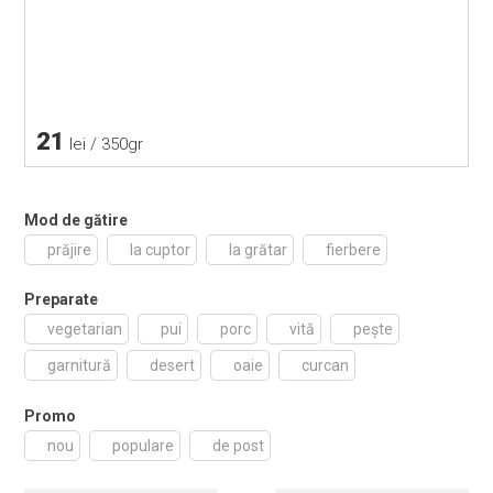
21
lei / 350gr
Mod de gătire
prăjire
la cuptor
la grătar
fierbere
Preparate
vegetarian
pui
porc
vită
pește
garnitură
desert
oaie
curcan
Promo
nou
populare
de post