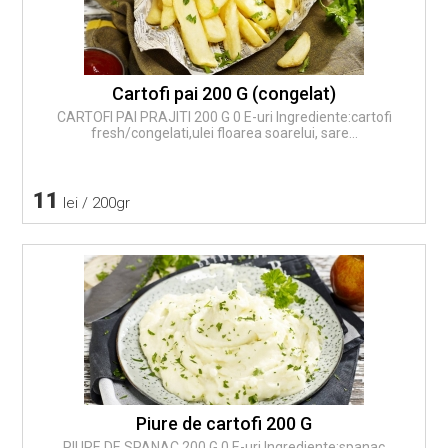
Cartofi pai 200 G (congelat)
CARTOFI PAI PRAJITI 200 G 0 E-uri Ingrediente:cartofi
fresh/congelati,ulei floarea soarelui, sare...
11
lei / 200gr
Piure de cartofi 200 G
PIURE DE SPANAC 200 G 0 E-uri Ingrediente:spanac