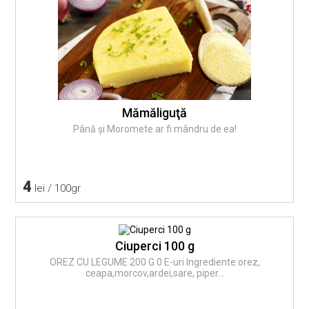
Mămăliguţă
Până și Moromete ar fi mândru de ea!
4
lei / 100gr
Ciuperci 100 g
OREZ CU LEGUME 200 G 0 E-uri Ingrediente:orez,
ceapa,morcov,ardei,sare, piper...