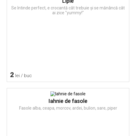
Lipie
Se întinde perfect, e crocantă cât trebuie și se mănâncă cât
ai zice "yummy!"
2
lei / buc
Iahnie de fasole
Fasole alba, ceapa, morcov, ardei, bulion, sare, piper