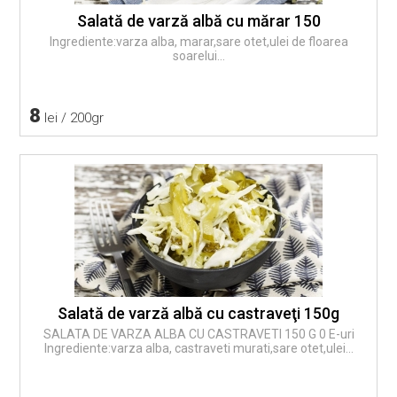
Salată de varză albă cu mărar 150
Ingrediente:varza alba, marar,sare otet,ulei de floarea
soarelui...
8
lei / 200gr
Salată de varză albă cu castraveţi 150g
SALATA DE VARZA ALBA CU CASTRAVETI 150 G 0 E-uri
Ingrediente:varza alba, castraveti murati,sare otet,ulei...