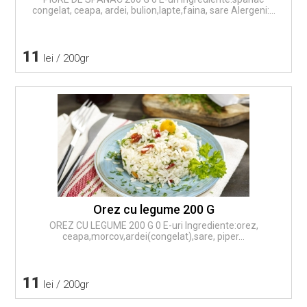
congelat, ceapa, ardei, bulion,lapte,faina, sare Alergeni:...
11
lei / 200gr
Orez cu legume 200 G
OREZ CU LEGUME 200 G 0 E-uri Ingrediente:orez,
ceapa,morcov,ardei(congelat),sare, piper...
11
lei / 200gr