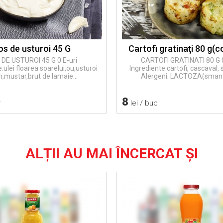
os de usturoi 45 G
Cartofi gratinaţi 80 g(c
DE USTUROI 45 G 0 E-uri
CARTOFI GRATINATI 80 G 0
:ulei floarea soarelui,ou,usturoi
Ingrediente:cartofi, cascaval
h,mustar,brut de lamaie...
Alergeni: LACTOZA(smant
8
r
lei / buc
ALȚII AU MAI ÎNCERCAT ȘI