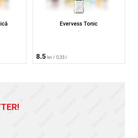
sică
Evervess Tonic
-
8.5
lei / 0,33 l
TER!
!