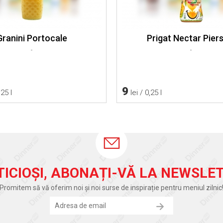
Granini Portocale
Prigat Nectar Pier
-
-
9
,25 l
lei / 0,25 l
TICIOȘI, ABONAȚI-VĂ LA NEWSLET
Promitem să vă oferim noi și noi surse de inspirație pentru meniul zilnic