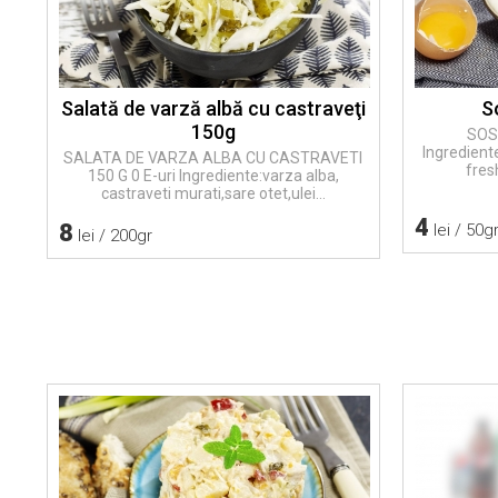
Salată de varză albă cu castraveţi
S
150g
SOS 
Ingrediente
SALATA DE VARZA ALBA CU CASTRAVETI
fres
150 G 0 E-uri Ingrediente:varza alba,
castraveti murati,sare otet,ulei...
4
8
lei / 50g
lei / 200gr