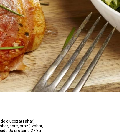
 de glucoza(zahar),
zahar, sare, praz ),zahar,
lucide 0g proteine 27.3g