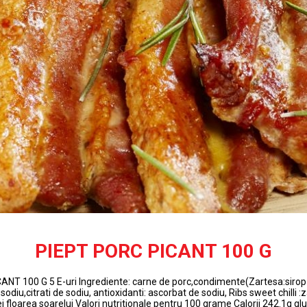
PIEPT PORC PICANT 100 G
NT 100 G 5 E-uri Ingrediente: carne de porc,condimente(Zartesa:sirop
 sodiu,citrati de sodiu, antioxidanti: ascorbat de sodiu, Ribs sweet chilli :
 ulei floarea soarelui Valori nutritionale pentru 100 grame Calorii 242.1g g