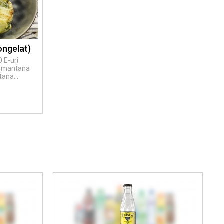
ongelat)
 E-uri
, smantana
ana...