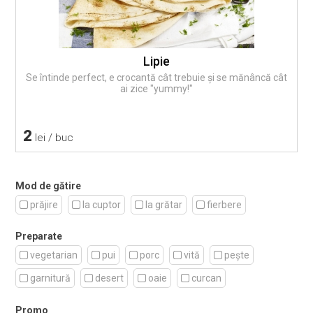
Lipie
Se întinde perfect, e crocantă cât trebuie și se mănâncă cât
ai zice "yummy!"
2
lei / buc
Mod de gătire
prăjire
la cuptor
la grătar
fierbere
Preparate
vegetarian
pui
porc
vită
pește
garnitură
desert
oaie
curcan
Promo