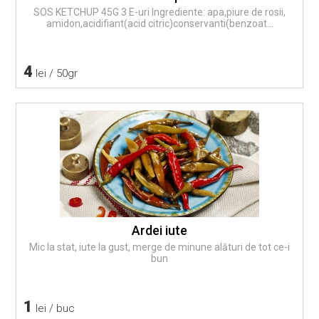
SOS KETCHUP 45G 3 E-uri Ingrediente: apa,piure de rosii,
amidon,acidifiant(acid citric)conservanti(benzoat...
4
lei / 50gr
Ardei iute
Mic la stat, iute la gust, merge de minune alături de tot ce-i
bun
1
lei / buc