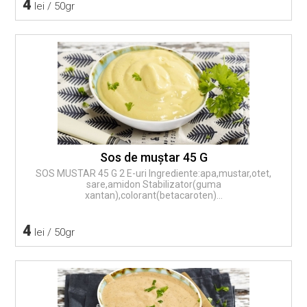
4
lei / 50gr
Sos de muştar 45 G
SOS MUSTAR 45 G 2 E-uri Ingrediente:apa,mustar,otet,
sare,amidon Stabilizator(guma
xantan),colorant(betacaroten)...
4
lei / 50gr