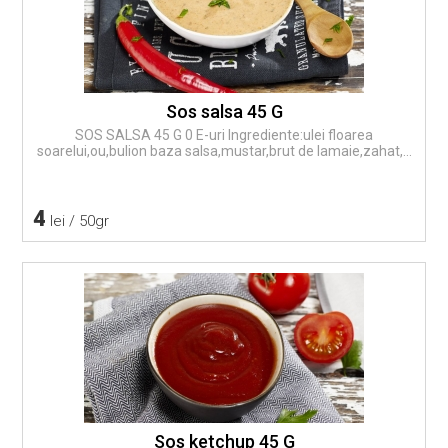
Sos salsa 45 G
SOS SALSA 45 G 0 E-uri Ingrediente:ulei floarea
soarelui,ou,bulion baza salsa,mustar,brut de lamaie,zahat,...
4
lei / 50gr
Sos ketchup 45 G