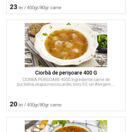
23
lei / 400gr/80gr carne
Ciorbă de perişoare 400 G
CIORBA PERISOARE 400G Ingrediente:carne de
pui,telina,ceapa,morcov,ardei, bors 0 E-uri Alergeni :...
20
lei / 400gr/80gr carne