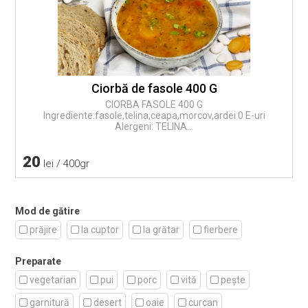
Ciorbă de fasole 400 G
CIORBA FASOLE 400 G
Ingrediente:fasole,telina,ceapa,morcov,ardei 0 E-uri
Alergeni: TELINA...
20
lei / 400gr
Mod de gătire
prăjire
la cuptor
la grătar
fierbere
Preparate
vegetarian
pui
porc
vită
pește
garnitură
desert
oaie
curcan