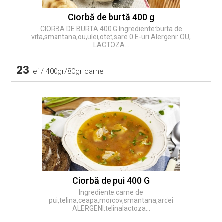
Ciorbă de burtă 400 g
CIORBA DE BURTA 400 G Ingrediente:burta de
vita,smantana,ou,ulei,otet,sare 0 E-uri Alergeni: OU,
LACTOZA...
23
lei / 400gr/80gr carne
Ciorbă de pui 400 G
Ingrediente:carne de
pui,telina,ceapa,morcov,smantana,ardei
ALERGENI:telinalactoza...