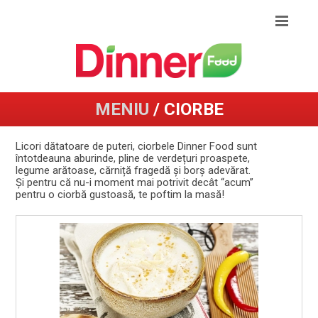
MENIU
/ CIORBE
Licori dătatoare de puteri, ciorbele Dinner Food sunt
întotdeauna aburinde, pline de verdețuri proaspete,
legume arătoase, cărniță fragedă și borș adevărat.
Și pentru că nu-i moment mai potrivit decât “acum”
pentru o ciorbă gustoasă, te poftim la masă!