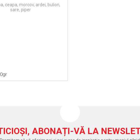
a, ceapa, morcov, ardei, bulion,
sare, piper
50gr
TICIOȘI, ABONAȚI-VĂ LA NEWSLET