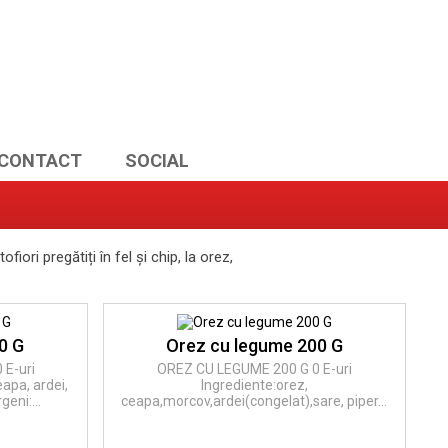
CONTACT
SOCIAL
iori pregătiți în fel și chip, la orez,
0 G
Orez cu legume 200 G
 E-uri
OREZ CU LEGUME 200 G 0 E-uri
apa, ardei,
Ingrediente:orez,
geni:...
ceapa,morcov,ardei(congelat),sare, piper...