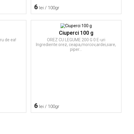
6
lei / 100gr
Ciuperci 100 g
ru de ea!
OREZ CU LEGUME 200 G 0 E-uri
Ingrediente:orez, ceapa,morcov,ardei,sare,
piper...
6
lei / 100gr