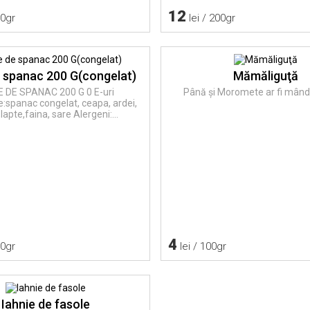
12
00gr
lei / 200gr
e spanac 200 G(congelat)
Mămăliguţă
E DE SPANAC 200 G 0 E-uri
Până și Moromete ar fi mând
e:spanac congelat, ceapa, ardei,
,lapte,faina, sare Alergeni:...
4
00gr
lei / 100gr
Iahnie de fasole