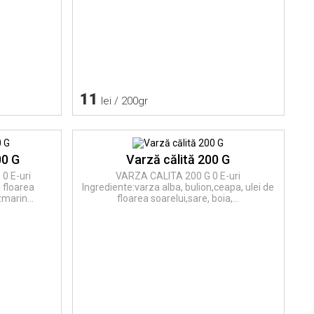
11
lei / 200gr
00 G
Varză călită 200 G
0 E-uri
VARZA CALITA 200 G 0 E-uri
i floarea
Ingrediente:varza alba, bulion,ceapa, ulei de
zmarin...
floarea soarelui,sare, boia,...