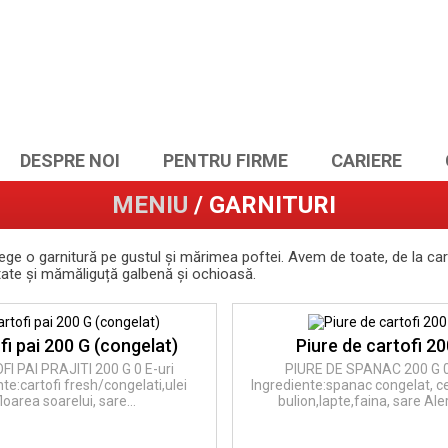
DESPRE NOI
PENTRU FIRME
CARIERE
MENIU
/ GARNITURI
alege o garnitură pe gustul și mărimea poftei. Avem de toate, de la cartof
ate și mămăliguță galbenă și ochioasă.
fi pai 200 G (congelat)
Piure de cartofi 20
I PAI PRAJITI 200 G 0 E-uri
PIURE DE SPANAC 200 G 0
te:cartofi fresh/congelati,ulei
Ingrediente:spanac congelat, ce
floarea soarelui, sare...
bulion,lapte,faina, sare Aler