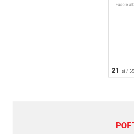
Fasole alb
21
lei / 3
POF