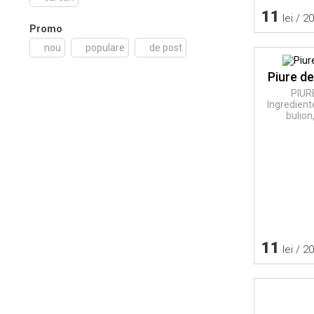
11
lei / 2
Promo
nou
populare
de post
Piure d
PIUR
Ingredient
bulion
11
lei / 2