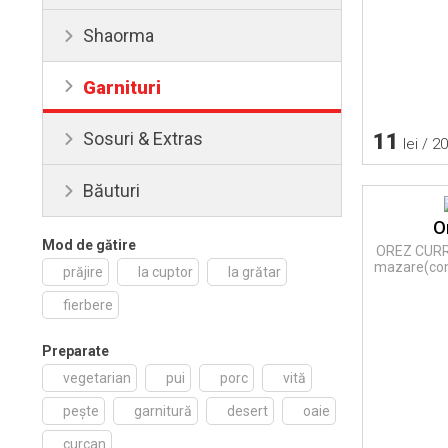
Shaorma
Garnituri
Sosuri & Extras
11
lei / 2
Băuturi
O
Mod de gătire
OREZ CURRY 
mazare(cong
prăjire
la cuptor
la grătar
fierbere
Preparate
vegetarian
pui
porc
vită
pește
garnitură
desert
oaie
curcan