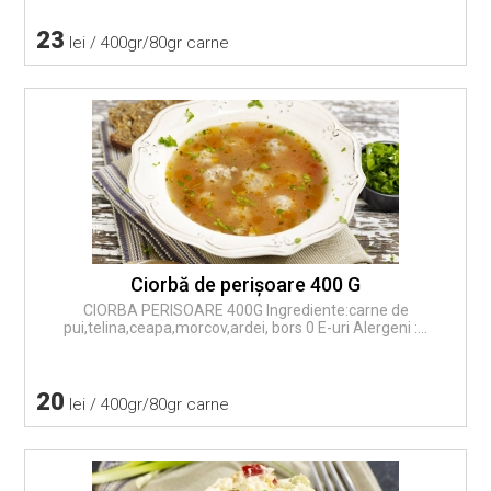
23
lei / 400gr/80gr carne
Ciorbă de perişoare 400 G
CIORBA PERISOARE 400G Ingrediente:carne de
pui,telina,ceapa,morcov,ardei, bors 0 E-uri Alergeni :...
20
lei / 400gr/80gr carne