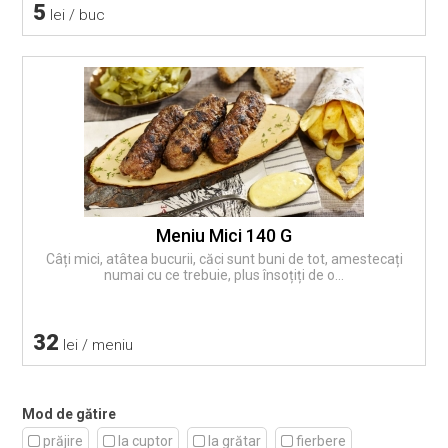
5
lei / buc
Meniu Mici 140 G
Câți mici, atâtea bucurii, căci sunt buni de tot, amestecați
numai cu ce trebuie, plus însoțiți de o...
32
lei / meniu
Mod de gătire
prăjire
la cuptor
la grătar
fierbere