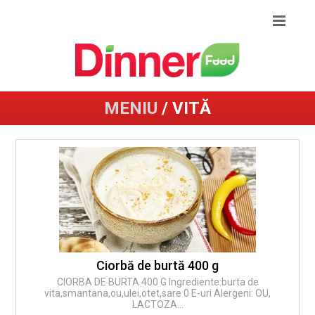
MENIU
/ VITĂ
Ciorbă de burtă 400 g
CIORBA DE BURTA 400 G Ingrediente:burta de
vita,smantana,ou,ulei,otet,sare 0 E-uri Alergeni: OU,
LACTOZA...