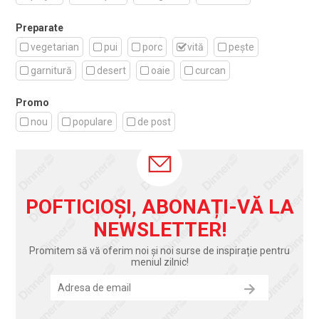
Preparate
vegetarian
pui
porc
vită
pește
garnitură
desert
oaie
curcan
Promo
nou
populare
de post
POFTICIOȘI, ABONAȚI-VĂ LA
NEWSLETTER!
Promitem să vă oferim noi și noi surse de inspirație pentru
meniul zilnic!