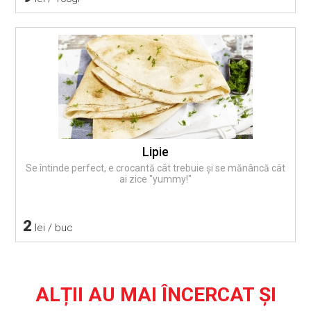
Lipie
Se întinde perfect, e crocantă cât trebuie și se mănâncă cât
ai zice "yummy!"
2
lei / buc
ALȚII AU MAI ÎNCERCAT ȘI