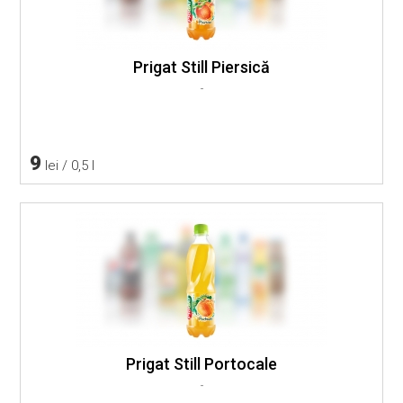
Prigat Still Piersică
-
9
lei / 0,5 l
Prigat Still Portocale
-