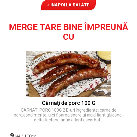
« INAPOI LA SALATE
MERGE TARE BINE ÎMPREUNĂ
CU
Cârnaţi de porc 100 G
CARNATI PORC 100G 2 E-uri Ingrediente: carne de
porc,condimente, ulei floarea soarelui aicidifiant:glucono-
delta-lactona,antioxidant:ascorbat...
9
lei / 100gr