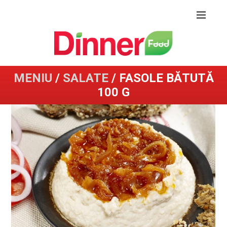
MENIU
/
SALATE
/ FASOLE BĂTUTĂ
100 G