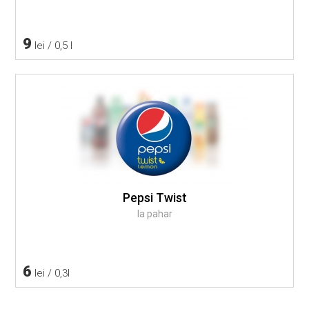
9
lei / 0,5 l
Pepsi Twist
la pahar
6
lei / 0,3l