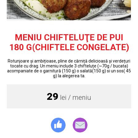
MENIU CHIFTELUŢE DE PUI
180 G(CHIFTELE CONGELATE)
Rotunjoare și ambițioase, pline de cărniță delicioasă și verdețuri
tocate cu drag. Un meniu include 3 chifteluțe (~70g / bucata)
acompaniate de o garnitură (150 g) o salată(150 g) si un sos( 45
g) la alegerea ta.
29
lei / meniu