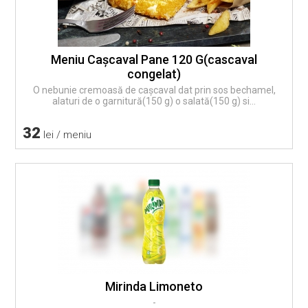
Meniu Caşcaval Pane 120 G(cascaval
congelat)
O nebunie cremoasă de cașcaval dat prin sos bechamel,
alaturi de o garnitură(150 g) o salată(150 g) si...
32
lei / meniu
Mirinda Limoneto
-