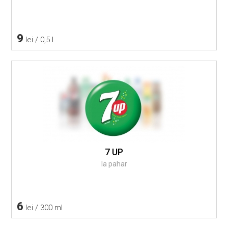
9
lei / 0,5 l
7 UP
la pahar
6
lei / 300 ml