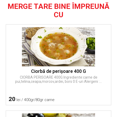
MERGE TARE BINE ÎMPREUNĂ
CU
Ciorbă de perişoare 400 G
CIORBA PERISOARE 400G Ingrediente:carne de
pui,telina,ceapa,morcov,ardei, bors 0 E-uri Alergeni :...
20
lei / 400gr/80gr carne