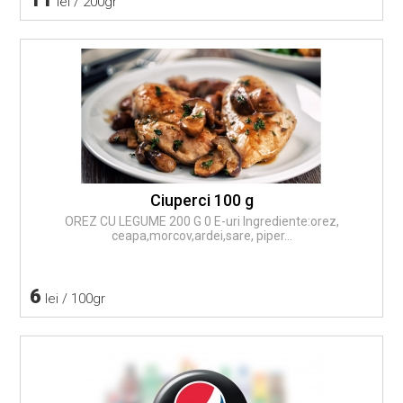
lei / 200gr
Ciuperci 100 g
OREZ CU LEGUME 200 G 0 E-uri Ingrediente:orez,
ceapa,morcov,ardei,sare, piper...
6
lei / 100gr