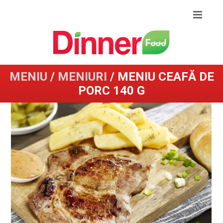
MENIU
/
MENIURI
/ MENIU CEAFĂ DE
PORC 140 G