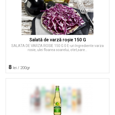
Salată de varză roşie 150 G
SALATA DE VARZA ROSIE 150 G 0 E-uri Ingrediente:varza
rosie, ulei floarea soarelui, otet,sare...
8
lei / 200gr