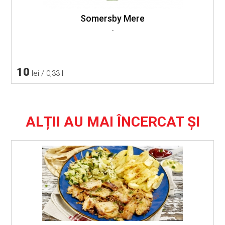
Somersby Mere
-
10
lei / 0,33 l
ALȚII AU MAI ÎNCERCAT ȘI