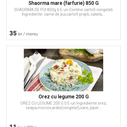
Shaorma mare (farfurie) 850 G
SHAORMA DE PUI 850g 6 E-uri Contine cartofi congelati
Ingrediente: carne de pui,cartofi prajiti, salata,...
35
lei / meniu
Orez cu legume 200 G
OREZ CU LEGUME 200 G 0 E-uri Ingrediente:orez,
ceapa,morcov,ardei(congelat),sare, piper...
11