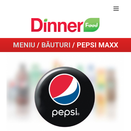
MENIU
/
BĂUTURI
/ PEPSI MAXX