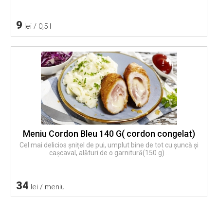
9
lei / 0,5 l
Meniu Cordon Bleu 140 G( cordon congelat)
Cel mai delicios șnițel de pui, umplut bine de tot cu șuncă și
cașcaval, alături de o garnitură(150 g)...
34
lei / meniu