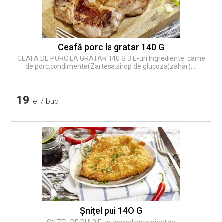
Ceafă porc la gratar 140 G
CEAFA DE PORC LA GRATAR 140 G 3 E-uri Ingrediente: carne
de porc,condimente(Zartesa:sirop de glucoza(zahar),...
19
lei / buc.
Șnițel pui 14O G
SNITEL DE PUI 0 E-uri Ingrediente:piept de