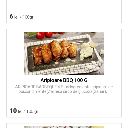
6
lei / 100gr
Aripioare BBQ 100 G
ARIPIOARE BARBEQUE 4 E-uri Ingrediente:aripioare de
pui,condimente(Zartesa:sirop de glucoza(zahar),...
10
lei / 100 gr