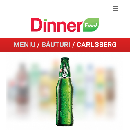
MENIU
/
BĂUTURI
/ CARLSBERG